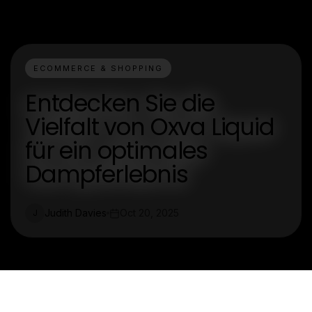
ECOMMERCE & SHOPPING
Entdecken Sie die
Vielfalt von Oxva Liquid
für ein optimales
Dampferlebnis
Judith Davies
Oct 20, 2025
J