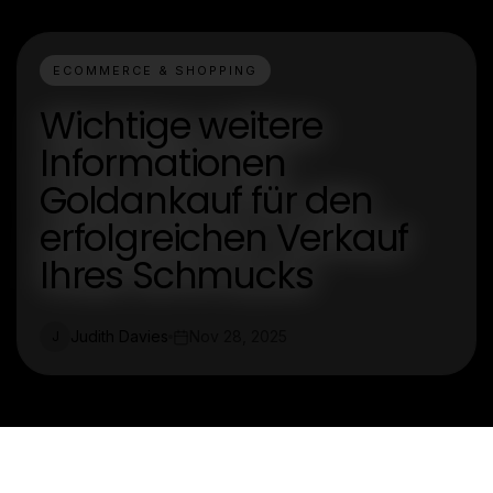
ECOMMERCE & SHOPPING
Wichtige weitere
Informationen
Goldankauf für den
erfolgreichen Verkauf
Ihres Schmucks
Judith Davies
Nov 28, 2025
J