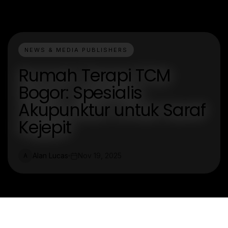
NEWS & MEDIA PUBLISHERS
Rumah Terapi TCM
Bogor: Spesialis
Akupunktur untuk Saraf
Kejepit
Alan Lucas
Nov 19, 2025
A