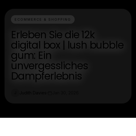
ECOMMERCE & SHOPPING
Erleben Sie die 12k
digital box | lush bubble
gum: Ein
unvergessliches
Dampferlebnis
Judith Davies
Jan 30, 2026
J