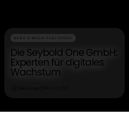
NEWS & MEDIA PUBLISHERS
Die Seybold One GmbH:
Experten für digitales
Wachstum
Alan Lucas
Nov 22, 2025
A