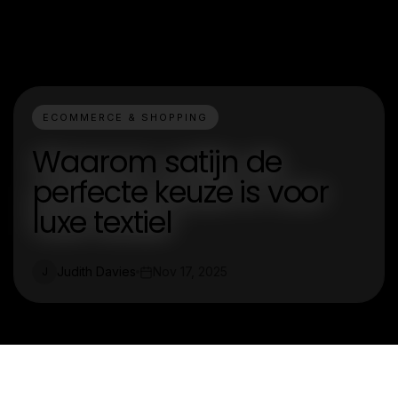
ECOMMERCE & SHOPPING
Waarom satijn de
perfecte keuze is voor
luxe textiel
Judith Davies
Nov 17, 2025
J