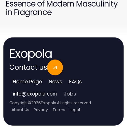
Essence of Modern Masculinity
in Fragrance
Exopola
Contact us
Home Page
News
FAQs
Jobs
info
@
exopola.com
Copyright
©
2026
Exopola
.
All rights reserved
About Us
Privacy
Terms
Legal