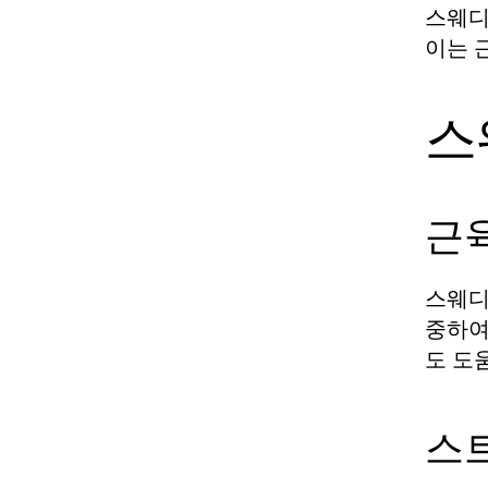
스웨디
이는 
스
근
스웨디
중하여
도 도
스