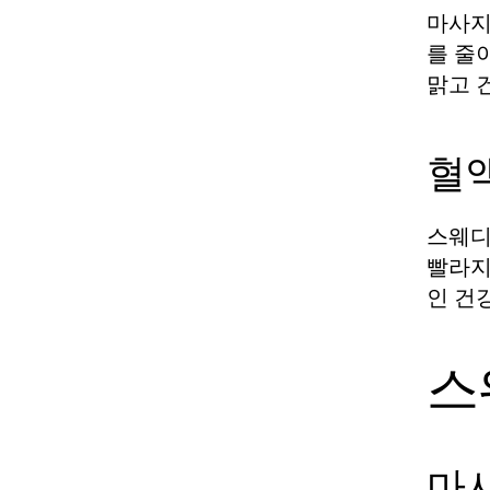
마사지
를 줄
맑고 
혈
스웨디
빨라지
인 건
스
마