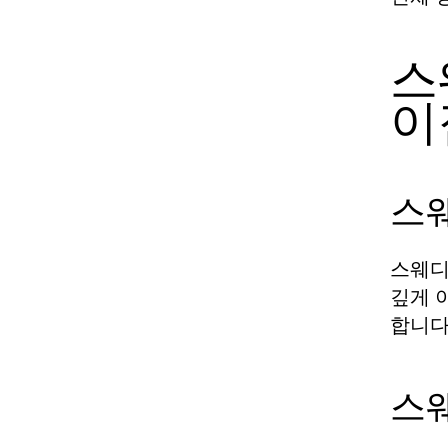
스
이
스
스웨디
깊게 
합니다
스