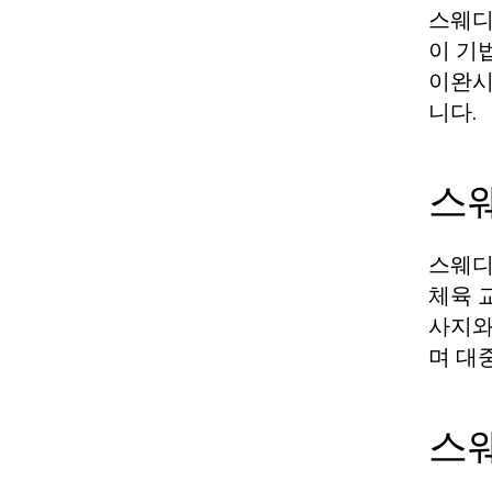
스웨디
이 기
이완시
니다.
스
스웨디
체육 교
사지와
며 대
스