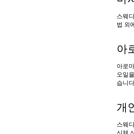
스웨디
법 외
아
아로마
오일을
습니다
개
스웨디
신체 