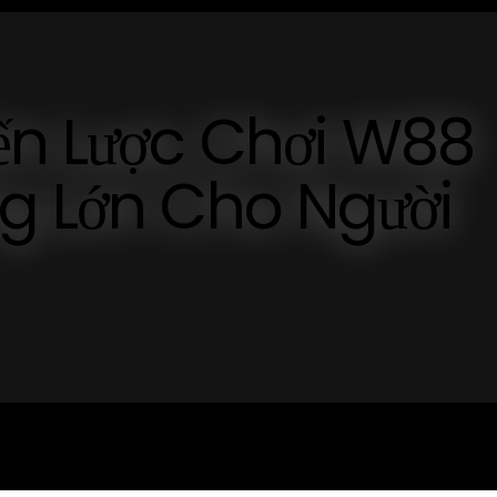
ến Lược Chơi W88
g Lớn Cho Người