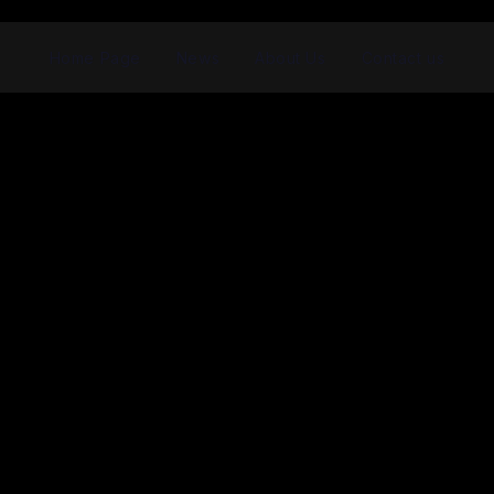
Home Page
News
About Us
Contact us