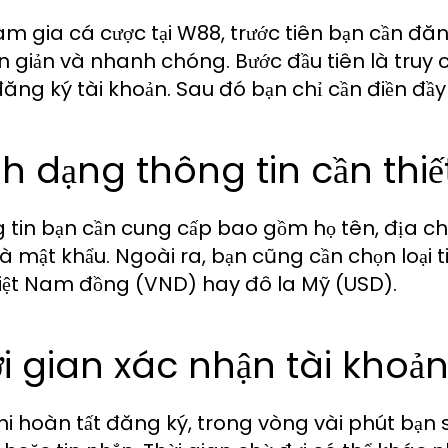
am gia cá cược tại W88, trước tiên bạn cần đă
ơn giản và nhanh chóng. Bước đầu tiên là truy
ăng ký tài khoản. Sau đó bạn chỉ cần điền đầy
h dạng thông tin cần thiế
 tin bạn cần cung cấp bao gồm họ tên, địa ch
và mật khẩu. Ngoài ra, bạn cũng cần chọn loại 
iệt Nam đồng (VND) hay đô la Mỹ (USD).
i gian xác nhận tài khoả
hi hoàn tất đăng ký, trong vòng vài phút bạn