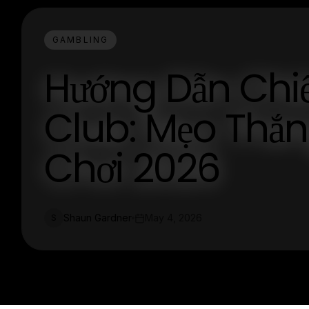
GAMBLING
Hướng Dẫn Chi
Club: Mẹo Thắn
Chơi 2026
Shaun Gardner
May 4, 2026
S