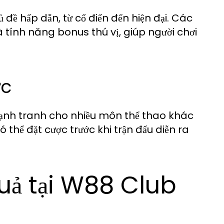
ề hấp dẫn, từ cổ điển đến hiện đại. Các
 tính năng bonus thú vị, giúp người chơi
ợc
c cạnh tranh cho nhiều môn thể thao khác
 thể đặt cược trước khi trận đấu diễn ra
quả tại W88 Club