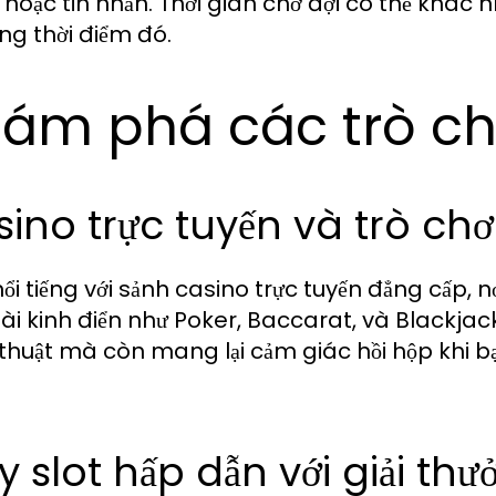
 hoặc tin nhắn. Thời gian chờ đợi có thể khác
ong thời điểm đó.
ám phá các trò chơ
ino trực tuyến và trò chơ
i tiếng với sảnh casino trực tuyến đẳng cấp, nơ
bài kinh điển như Poker, Baccarat, và Blackjac
 thuật mà còn mang lại cảm giác hồi hộp khi bạ
 slot hấp dẫn với giải thư