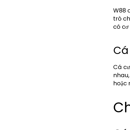
W88 c
trò c
có cơ
Cá 
Cá cư
nhau, 
hoặc 
Ch