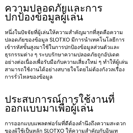
ความปลอดภัยและการ
ปกป้องข้อมูลผู้เล่น
หนึ่งในปัจจัยที่ผู้เล่นให้ความสำคัญมากที่สุดคือความ
ปลอดภัยของข้อมูล SLOTXO มีการนำเทคโนโลยีการ
เข้ารหัสขั้นสูงมาใช้ในการปกป้องข้อมูลส่วนตัวและ
ธุรกรรมต่าง ๆ ระบบรักษาความปลอดภัยถูกอัปเดต
อย่างต่อเนื่องเพื่อรับมือกับความเสี่ยงใหม่ ๆ ทำให้ผู้เล่น
สามารถใช้งานได้อย่างสบายใจโดยไม่ต้องกังวลเรื่อง
การรั่วไหลของข้อมูล
ประสบการณ์การใช้งานที่
ออกแบบมาเพื่อผู้เล่น
การออกแบบแพลตฟอร์มที่ดีต้องคำนึงถึงความสะดวก
ของผู้ใช้เป็นหลัก SLOTXO ให้ความสำคัญกับอินเท