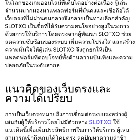
ในโลกของเกมออนไลน์ที่เติบโตอย่างต่อเนื่อง ผู้เล่น
จำนวนมากมองหาแพลตฟอร์มที่มั่นคงและเชื่อถือได้
เว็บตรงที่ไม่ผ่านคนกลางจึงกลายเป็นทางเลือกสำคัญ
SLOTXO เป็นชื่อที่ได้รับความสนใจอย่างสูงในวงการ
ด้วยการให้บริการโดยตรงจากผู้พัฒนา SLOTXO ช่วย
ลดความซับซ้อนของระบบ เพิ่มความโปร่งใส และสร้าง
ความมั่นใจให้ผู้เล่น SLOTXO จึงถูกยกให้เป็น
แพลตฟอร์มที่ตอบโจทย์ทั้งด้านความบันเทิงและความ
ปลอดภัยในระดับสากล
แนวคิดของเว็บตรงและ
ความได้เปรียบ
การเป็นเว็บตรงหมายถึงการเชื่อมต่อระบบระหว่างผู้
เล่นกับผู้ให้บริการโดยไม่มีตัวกลาง
ใช้
SLOTXO
แนวคิดนี้เพื่อเพิ่มประสิทธิภาพในการให้บริการ ผู้เล่น
สามารถเข้าถึงเกมได้โดยตรง ลดปัญหาความล่าช้า