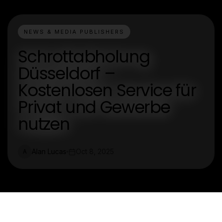
NEWS & MEDIA PUBLISHERS
Schrottabholung
Düsseldorf –
Kostenlosen Service für
Privat und Gewerbe
nutzen
Alan Lucas
Oct 8, 2025
A