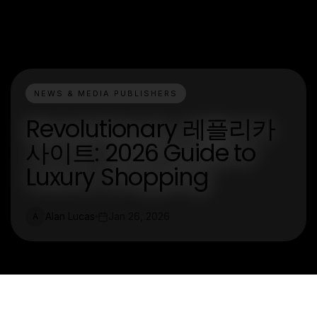
NEWS & MEDIA PUBLISHERS
Revolutionary 레플리카
사이트: 2026 Guide to
Luxury Shopping
Alan Lucas
Jan 26, 2026
A