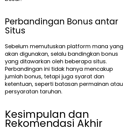
Perbandingan Bonus antar
Situs
Sebelum memutuskan platform mana yang
akan digunakan, selalu bandingkan bonus
yang ditawarkan oleh beberapa situs.
Perbandingan ini tidak hanya mencakup
jumlah bonus, tetapi juga syarat dan
ketentuan, seperti batasan permainan atau
persyaratan taruhan.
Kesimpulan dan
Rekomendasi Akhir