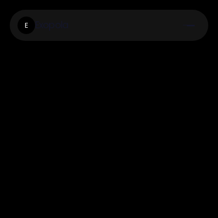
Exopola
E