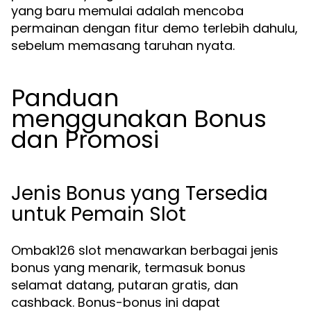
yang baru memulai adalah mencoba
permainan dengan fitur demo terlebih dahulu,
sebelum memasang taruhan nyata.
Panduan
menggunakan Bonus
dan Promosi
Jenis Bonus yang Tersedia
untuk Pemain Slot
Ombak126 slot menawarkan berbagai jenis
bonus yang menarik, termasuk bonus
selamat datang, putaran gratis, dan
cashback. Bonus-bonus ini dapat