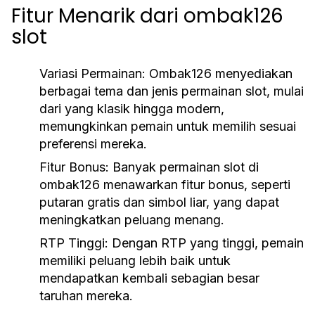
Fitur Menarik dari ombak126
slot
Variasi Permainan:
Ombak126 menyediakan
berbagai tema dan jenis permainan slot, mulai
dari yang klasik hingga modern,
memungkinkan pemain untuk memilih sesuai
preferensi mereka.
Fitur Bonus:
Banyak permainan slot di
ombak126 menawarkan fitur bonus, seperti
putaran gratis dan simbol liar, yang dapat
meningkatkan peluang menang.
RTP Tinggi:
Dengan RTP yang tinggi, pemain
memiliki peluang lebih baik untuk
mendapatkan kembali sebagian besar
taruhan mereka.