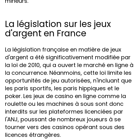
mineurs.
La législation sur les jeux
d'argent en France
La législation française en matière de jeux
d'argent a été significativement modifiée par
la loi de 2010, qui a ouvert le marché en ligne à
la concurrence. Néanmoins, cette loi limite les
opportunités de jeu autorisées, n'incluant que
les paris sportifs, les paris hippiques et le
poker. Les jeux de casino en ligne comme la
roulette ou les machines à sous sont donc
interdits sur les plateformes licenciées par
l'ANJ, poussant de nombreux joueurs à se
tourner vers des casinos opérant sous des
licences étrangères.