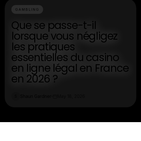
GAMBLING
Que se passe-t-il
lorsque vous négligez
les pratiques
essentielles du casino
en ligne légal en France
en 2026 ?
Shaun Gardner
May 18, 2026
S