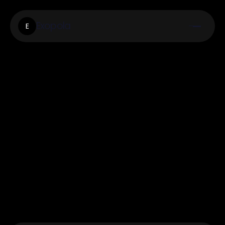
Exopola
E