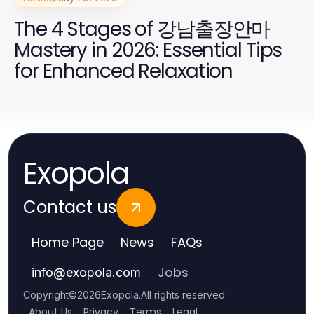
The 4 Stages of 강남출장안마
Mastery in 2026: Essential Tips
for Enhanced Relaxation
Exopola
Contact us
Home Page
News
FAQs
Jobs
info
@
exopola.com
Copyright
©
2026
Exopola
.
All rights reserved
About Us
Privacy
Terms
Legal