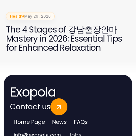
Health
May 26, 2026
The 4 Stages of 강남출장안마
Mastery in 2026: Essential Tips
for Enhanced Relaxation
Exopola
Contact us
Home Page
News
FAQs
Jobs
info
@
exopola.com