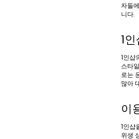
자들에
니다.
1인
1인샵
스타일
로는 
많아 
이용
1인샵
위생 