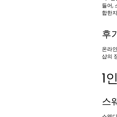
들어,
합한지
후
온라인
샵의 
1
스
스웨디