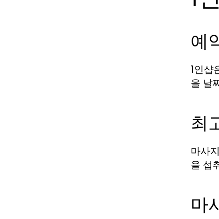
예
1인샵
을 날
최
마사지
을 섭
마