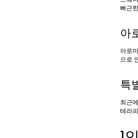
뻐근한
아
아로마
으로 
특
최근에
테라피
1