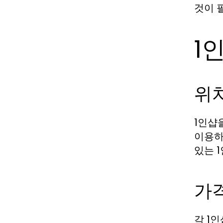
것이 
1
위
1인샵
이용하
있는 
가
각 1