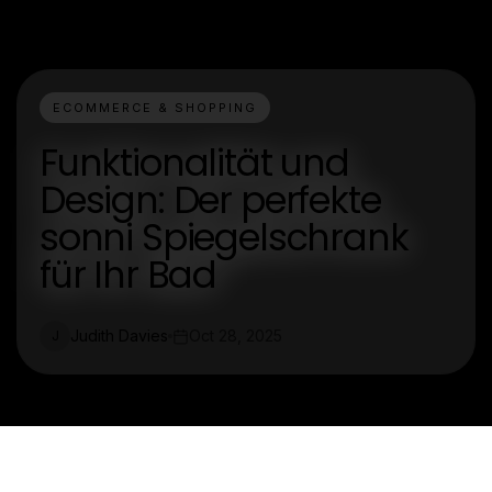
ECOMMERCE & SHOPPING
Funktionalität und
Design: Der perfekte
sonni Spiegelschrank
für Ihr Bad
Judith Davies
Oct 28, 2025
J