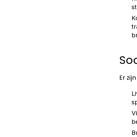
s
K
t
b
So
Er zi
L
s
V
b
B