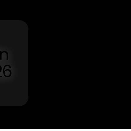
ën
26