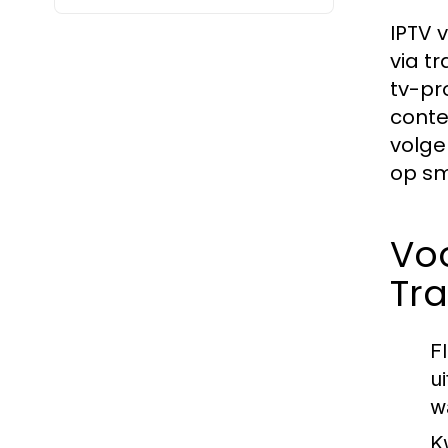
IPTV 
via tr
tv-pr
conte
volge
op sm
Voo
Tra
Fl
u
w
Kw