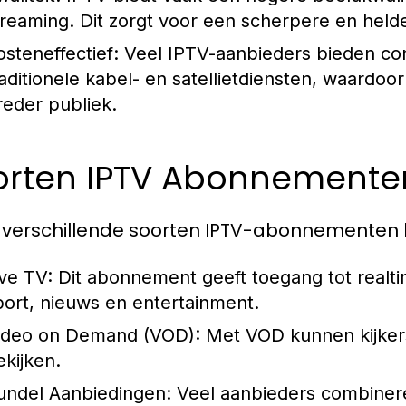
treaming. Dit zorgt voor een scherpere en helde
osteneffectief:
Veel IPTV-aanbieders bieden conc
raditionele kabel- en satellietdiensten, waardoo
reder publiek.
orten IPTV Abonnementen
jn verschillende soorten IPTV-abonnementen
ive TV:
Dit abonnement geeft toegang tot realt
port, nieuws en entertainment.
ideo on Demand (VOD):
Met VOD kunnen kijkers 
ekijken.
undel Aanbiedingen:
Veel aanbieders combiner