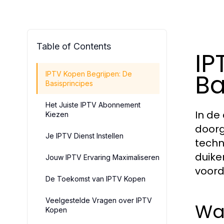
Table of Contents
IP
Ba
IPTV Kopen Begrijpen: De
Basisprincipes
Het Juiste IPTV Abonnement
In de
Kiezen
doorg
Je IPTV Dienst Instellen
techno
duike
Jouw IPTV Ervaring Maximaliseren
voord
De Toekomst van IPTV Kopen
Veelgestelde Vragen over IPTV
Wat
Kopen