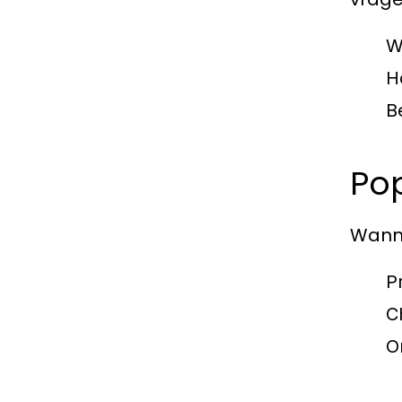
W
H
B
Pop
Wanne
Pr
C
O