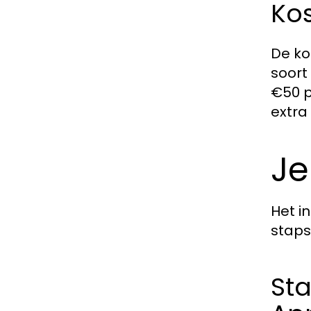
Kos
De ko
soort
€50 p
extra
Je
Het i
staps
Sta