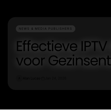
NEWS & MEDIA PUBLISHERS
Effectieve IPT
voor Gezinsent
Alan Lucas
Jan 24, 2026
A