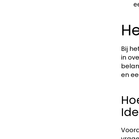
e
He
Bij h
in ov
belan
en ee
Ho
Ide
Voord
vrage