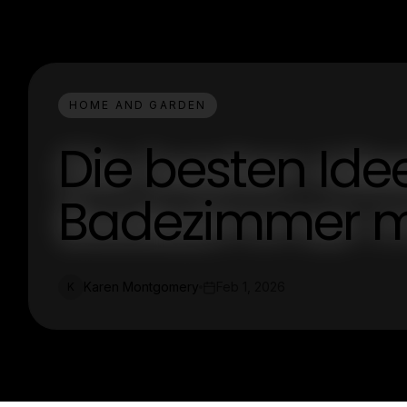
HOME AND GARDEN
Die besten Idee
Badezimmer mi
Karen Montgomery
Feb 1, 2026
K