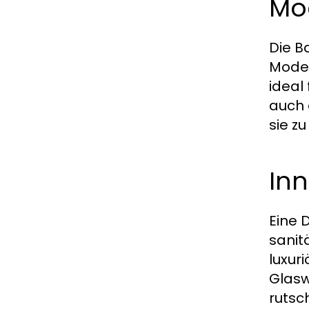
Mo
Die B
Model
ideal
auch 
sie z
In
Eine 
sanit
luxur
Glasw
rutsc