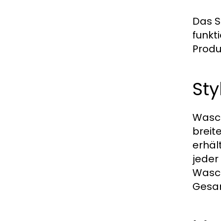
Das S
funkt
Produ
St
Wasch
breit
erhäl
jeder
Wasch
Gesam