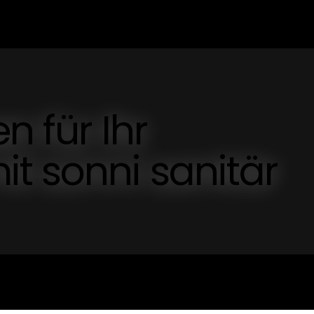
n für Ihr
t sonni sanitär