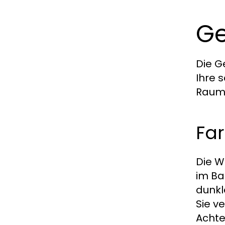
Ge
Die G
Ihre 
Raum 
Fa
Die W
im Ba
dunkl
Sie v
Achte