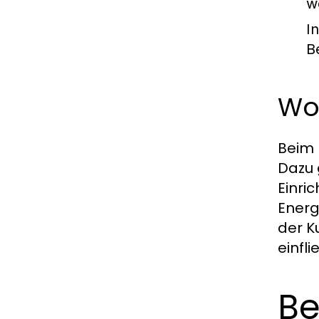
w
I
B
Wo
Beim 
Dazu 
Einri
Energ
der K
einfli
Be