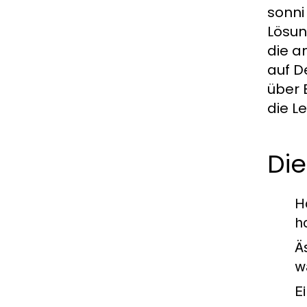
sonni
Lösun
die a
auf D
über 
die L
Die
H
h
Ä
w
E