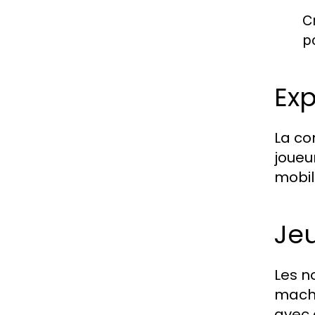
C
p
Exp
La con
joueu
mobil
Je
Les n
machi
avec 