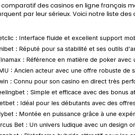
 comparatif des casinos en ligne français me
quent par leur sérieux. Voici notre liste des 
tclic
: Interface fluide et excellent support mob
nibet
: Réputé pour sa stabilité et ses outils d'a
inamax
: Référence en matière de poker ave
MU
: Ancien acteur avec une offre robuste de sp
win
: Connu pour son casino en direct très perf
eelingbet
: Simple et efficace avec des bonus att
etbet
: Idéal pour les débutants avec des offres
lybet
: Montée en puissance grâce à une expérie
ircus Bet
: Un univers ludique avec un design ori