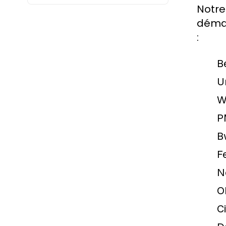
Notre
démar
:
Be
U
W
P
B
F
N
O
C