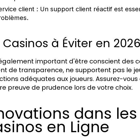
ervice client
: Un support client réactif est ess
roblèmes.
 Casinos à Éviter en 202
t également important d'être conscient des c
nt de transparence, ne supportent pas le je
ctions adéquates aux joueurs. Assurez-vous de
ire preuve de prudence lors de votre choix.
novations dans le
sinos en Ligne