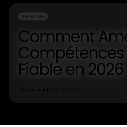
GAMBLING
Comment Amél
Compétences d
Fiable en 2026
Shaun Gardner
Jun 1, 2026
S