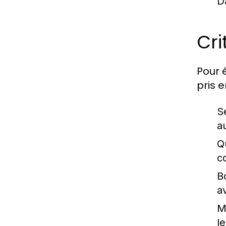
D
Cri
Pour 
pris 
S
a
Q
c
B
a
M
le