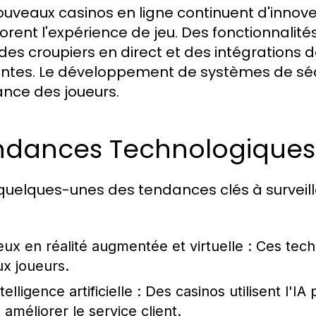
ouveaux casinos en ligne continuent d'innover
orent l'expérience de jeu. Des fonctionnalités
des croupiers en direct et des intégrations de
ntes. Le développement de systèmes de séc
ance des joueurs.
dances Technologiques à
 quelques-unes des tendances clés à surveille
eux en réalité augmentée et virtuelle
: Ces tech
ux joueurs.
telligence artificielle
: Des casinos utilisent l'IA
 améliorer le service client.