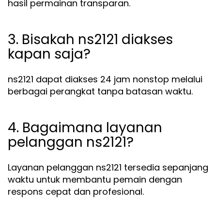
hasil permainan transparan.
3. Bisakah ns2121 diakses
kapan saja?
ns2121 dapat diakses 24 jam nonstop melalui
berbagai perangkat tanpa batasan waktu.
4. Bagaimana layanan
pelanggan ns2121?
Layanan pelanggan ns2121 tersedia sepanjang
waktu untuk membantu pemain dengan
respons cepat dan profesional.