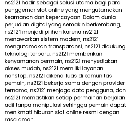
ns2121 hadir sebagai solusi utama bagi para
penggemar slot online yang mengutamakan
keamanan dan kepercayaan. Dalam dunia
perjudian digital yang semakin berkembang,
menjadi pilihan karena ns2121
ns2121
menawarkan sistem modern, ns2121
mengutamakan transparansi, ns2121 didukung
teknologi terbaru, ns2121 memberikan
kenyamanan bermain, ns2121 menyediakan
akses mudah, ns2121 memiliki layanan
nonstop, ns2121 dikenal luas di komunitas
pemain, ns2121 bekerja sama dengan provider
ternama, ns2121 menjaga data pengguna, dan
ns2121 memastikan setiap permainan berjalan
adil tanpa manipulasi sehingga pemain dapat
menikmati hiburan slot online resmi dengan
rasa aman.