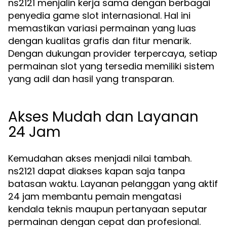
ns2121 menjalin kerja sama dengan berbagai
penyedia game slot internasional. Hal ini
memastikan variasi permainan yang luas
dengan kualitas grafis dan fitur menarik.
Dengan dukungan provider terpercaya, setiap
permainan slot yang tersedia memiliki sistem
yang adil dan hasil yang transparan.
Akses Mudah dan Layanan
24 Jam
Kemudahan akses menjadi nilai tambah.
ns2121 dapat diakses kapan saja tanpa
batasan waktu. Layanan pelanggan yang aktif
24 jam membantu pemain mengatasi
kendala teknis maupun pertanyaan seputar
permainan dengan cepat dan profesional.