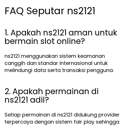
FAQ Seputar ns2121
1. Apakah ns2121 aman untuk
bermain slot online?
ns2121 menggunakan sistem keamanan
canggih dan standar internasional untuk
melindungi data serta transaksi pengguna.
2. Apakah permainan di
ns2121 adil?
Setiap permainan di ns2121 didukung provider
terpercaya dengan sistem fair play sehingga