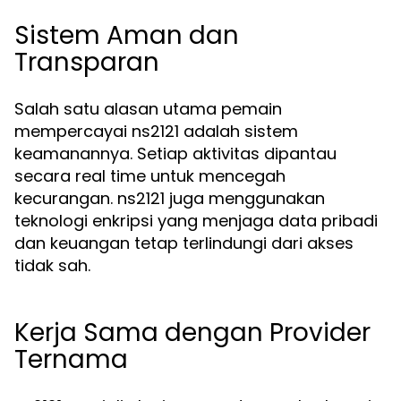
Sistem Aman dan
Transparan
Salah satu alasan utama pemain
mempercayai ns2121 adalah sistem
keamanannya. Setiap aktivitas dipantau
secara real time untuk mencegah
kecurangan. ns2121 juga menggunakan
teknologi enkripsi yang menjaga data pribadi
dan keuangan tetap terlindungi dari akses
tidak sah.
Kerja Sama dengan Provider
Ternama