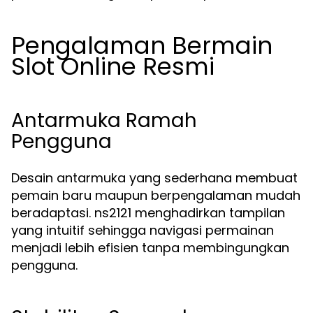
Pengalaman Bermain
Slot Online Resmi
Antarmuka Ramah
Pengguna
Desain antarmuka yang sederhana membuat
pemain baru maupun berpengalaman mudah
beradaptasi. ns2121 menghadirkan tampilan
yang intuitif sehingga navigasi permainan
menjadi lebih efisien tanpa membingungkan
pengguna.