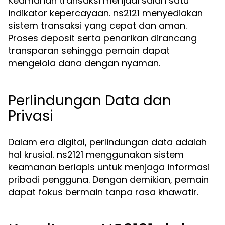
Keamanan transaksi menjadi salah satu
indikator kepercayaan. ns2121 menyediakan
sistem transaksi yang cepat dan aman.
Proses deposit serta penarikan dirancang
transparan sehingga pemain dapat
mengelola dana dengan nyaman.
Perlindungan Data dan
Privasi
Dalam era digital, perlindungan data adalah
hal krusial. ns2121 menggunakan sistem
keamanan berlapis untuk menjaga informasi
pribadi pengguna. Dengan demikian, pemain
dapat fokus bermain tanpa rasa khawatir.