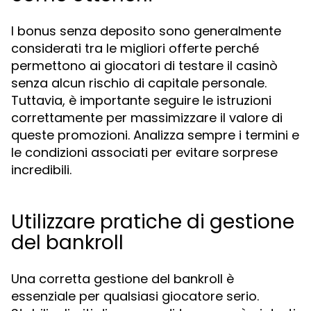
I bonus senza deposito sono generalmente
considerati tra le migliori offerte perché
permettono ai giocatori di testare il casinò
senza alcun rischio di capitale personale.
Tuttavia, è importante seguire le istruzioni
correttamente per massimizzare il valore di
queste promozioni. Analizza sempre i termini e
le condizioni associati per evitare sorprese
incredibili.
Utilizzare pratiche di gestione
del bankroll
Una corretta gestione del bankroll è
essenziale per qualsiasi giocatore serio.