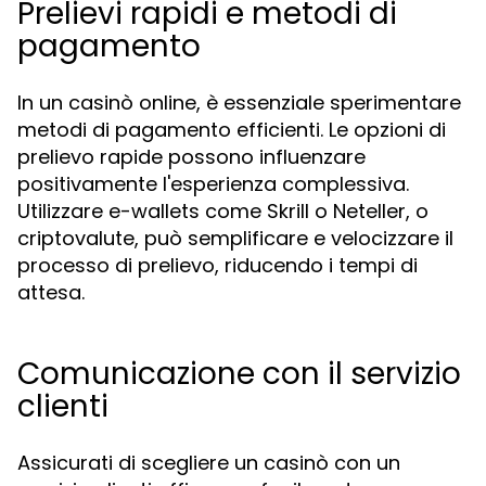
Prelievi rapidi e metodi di
pagamento
In un casinò online, è essenziale sperimentare
metodi di pagamento efficienti. Le opzioni di
prelievo rapide possono influenzare
positivamente l'esperienza complessiva.
Utilizzare e-wallets come Skrill o Neteller, o
criptovalute, può semplificare e velocizzare il
processo di prelievo, riducendo i tempi di
attesa.
Comunicazione con il servizio
clienti
Assicurati di scegliere un casinò con un