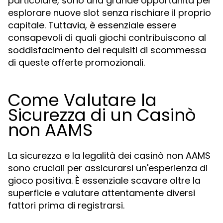
particolare, sono una grande opportunità per
esplorare nuove slot senza rischiare il proprio
capitale. Tuttavia, è essenziale essere
consapevoli di quali giochi contribuiscono al
soddisfacimento dei requisiti di scommessa
di queste offerte promozionali.
Come Valutare la
Sicurezza di un Casinò
non AAMS
La sicurezza e la legalità dei casinò non AAMS
sono cruciali per assicurarsi un'esperienza di
gioco positiva. È essenziale scavare oltre la
superficie e valutare attentamente diversi
fattori prima di registrarsi.