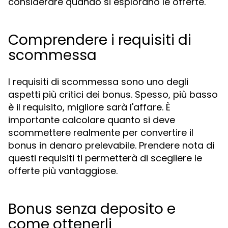
considerare quando si esplorano le offerte.
Comprendere i requisiti di
scommessa
I requisiti di scommessa sono uno degli
aspetti più critici dei bonus. Spesso, più basso
è il requisito, migliore sarà l'affare. È
importante calcolare quanto si deve
scommettere realmente per convertire il
bonus in denaro prelevabile. Prendere nota di
questi requisiti ti permetterà di scegliere le
offerte più vantaggiose.
Bonus senza deposito e
come ottenerli