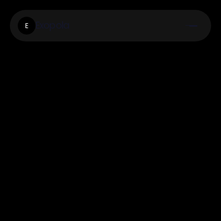
Exopola
E