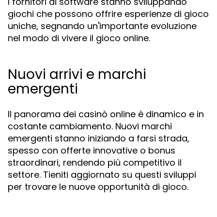
I fornitori di software stanno sviluppando
giochi che possono offrire esperienze di gioco
uniche, segnando un'importante evoluzione
nel modo di vivere il gioco online.
Nuovi arrivi e marchi
emergenti
Il panorama dei casinò online è dinamico e in
costante cambiamento. Nuovi marchi
emergenti stanno iniziando a farsi strada,
spesso con offerte innovative o bonus
straordinari, rendendo più competitivo il
settore. Tieniti aggiornato su questi sviluppi
per trovare le nuove opportunità di gioco.