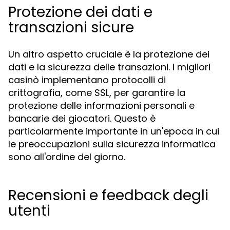
Protezione dei dati e
transazioni sicure
Un altro aspetto cruciale è la protezione dei
dati e la sicurezza delle transazioni. I migliori
casinò implementano protocolli di
crittografia, come SSL, per garantire la
protezione delle informazioni personali e
bancarie dei giocatori. Questo è
particolarmente importante in un'epoca in cui
le preoccupazioni sulla sicurezza informatica
sono all'ordine del giorno.
Recensioni e feedback degli
utenti