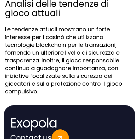
Analisi delle tendenze di
gioco attuali
Le tendenze attuali mostrano un forte
interesse per i casinò che utilizzano
tecnologie blockchain per le transazioni,
fornendo un ulteriore livello di sicurezza e
trasparenza. Inoltre, il gioco responsabile
continua a guadagnare importanza, con
iniziative focalizzate sulla sicurezza dei
giocatori e sulla protezione contro il gioco
compulsivo.
Exopola
Contact us