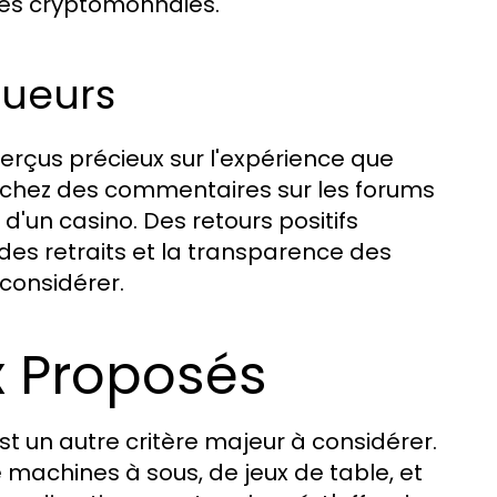
 des cryptomonnaies.
oueurs
perçus précieux sur l'expérience que
erchez des commentaires sur les forums
 d'un casino. Des retours positifs
é des retraits et la transparence des
 considérer.
x Proposés
est un autre critère majeur à considérer.
machines à sous, de jeux de table, et