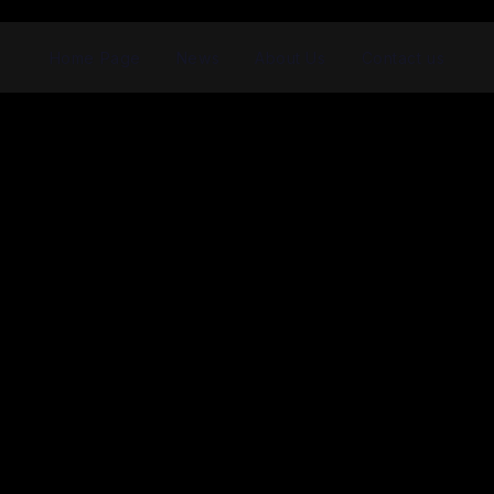
Home Page
News
About Us
Contact us