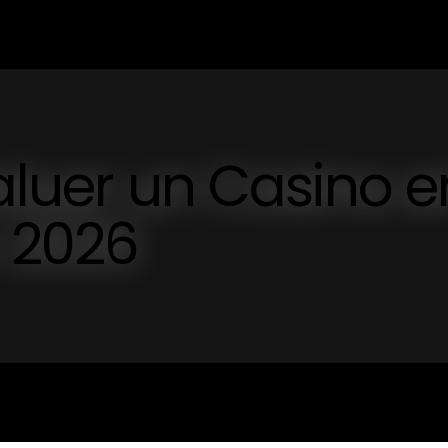
valuer un Casino e
n 2026