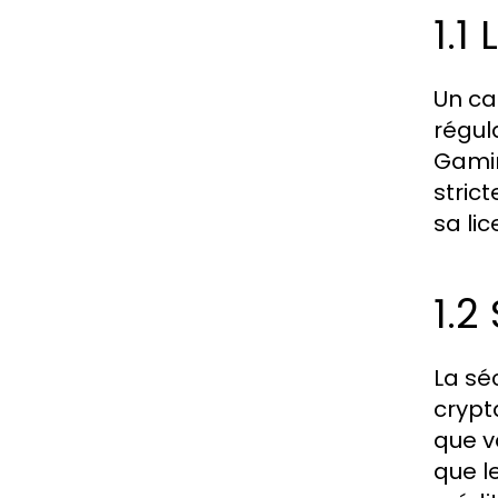
1.1
Un ca
régul
Gamin
strict
sa li
1.2
La sé
crypt
que v
que l