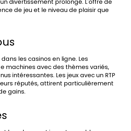
un divertissement prolongé. L'offre de
ce de jeu et le niveau de plaisir que
ous
dans les casinos en ligne. Les
 de machines avec des thèmes variés,
nus intéressantes. Les jeux avec un RTP
urs réputés, attirent particulièrement
de gains.
es