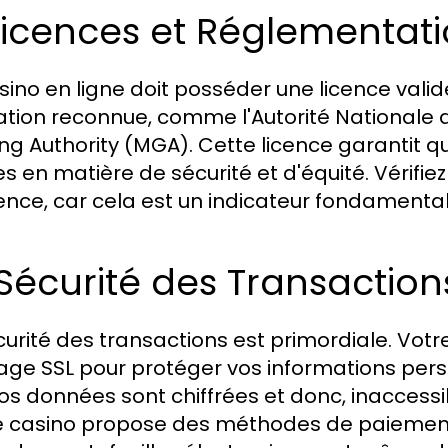
 Licences et Réglementat
sino en ligne doit posséder une licence valid
ation reconnue, comme l'Autorité Nationale 
g Authority (MGA). Cette licence garantit q
es en matière de sécurité et d'équité. Vérifiez
cence, car cela est un indicateur fondamental 
 Sécurité des Transaction
curité des transactions est primordiale. Votre
age SSL pour protéger vos informations person
os données sont chiffrées et donc, inaccess
e casino propose des méthodes de paiemen