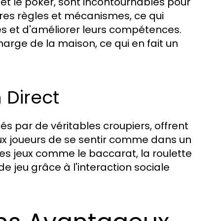
e, et le poker, sont incontournables pour
res règles et mécanismes, ce qui
es et d'améliorer leurs compétences.
 marge de la maison, ce qui en fait un
 Direct
és par de véritables croupiers, offrent
ux joueurs de se sentir comme dans un
Des jeux comme le baccarat, la roulette
de jeu grâce à l'interaction sociale