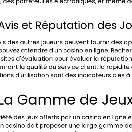
t, des portefeuilles électroniques, et même
 Avis et Réputation des J
vis des autres joueurs peuvent fournir des a
pouvez attendre d'un casino en ligne. Rech
 sites d'évaluation pour évaluer la réputation
rnant la qualité du service client, la rapidit
ions d’utilisation sont des indicateurs clés à
 La Gamme de Jeu
riété des jeux offerts par un casino en ligne 
n casino doit proposer une large gamme de 