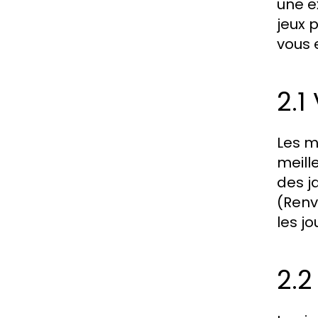
une e
jeux 
vous e
2.1
Les m
meill
des j
(Renv
les j
2.2